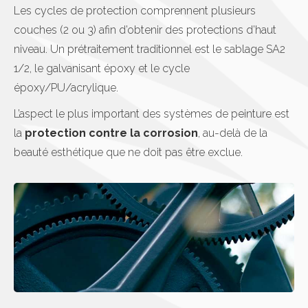
Les cycles de protection comprennent plusieurs
couches (2 ou 3) afin d’obtenir des protections d’haut
niveau. Un prétraitement traditionnel est le sablage SA2
1/2, le galvanisant époxy et le cycle
époxy/PU/acrylique.
L’aspect le plus important des systèmes de peinture est
la
protection contre la corrosion
, au-delà de la
beauté esthétique que ne doit pas être exclue.