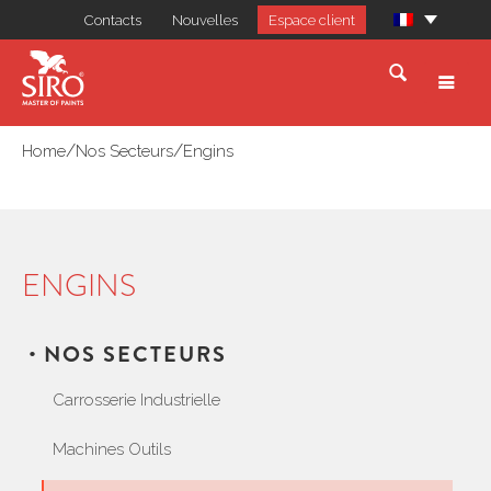
Contacts
Nouvelles
Espace client
/
/
Home
Nos Secteurs
Engins
ENGINS
NOS SECTEURS
Carrosserie Industrielle
Machines Outils