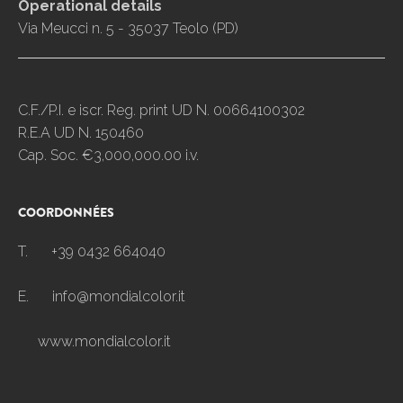
Operational details
Via Meucci n. 5 - 35037 Teolo (PD)
C.F./P.I. e iscr. Reg. print UD N. 00664100302
R.E.A UD N. 150460
Cap. Soc. €3,000,000.00 i.v.
COORDONNÉES
T.
+39 0432 664040
E.
info@mondialcolor.it
www.mondialcolor.it