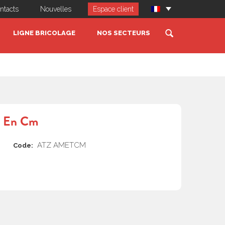
ntacts
Nouvelles
Espace client
LIGNE BRICOLAGE
NOS SECTEURS
es En Cm
ATZ AMETCM
Code: