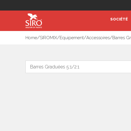
SOCIÉTÉ
/
/
/
/
Home
SIROMIX
Equipement
Accessoires
Barres G
Barres Graduées 5:1/2:1