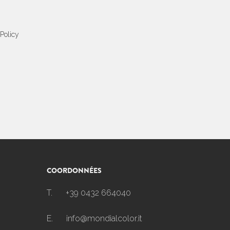
 Policy
COORDONNÉES
T.
+39 0432 664040
E.
info@mondialcolor.it