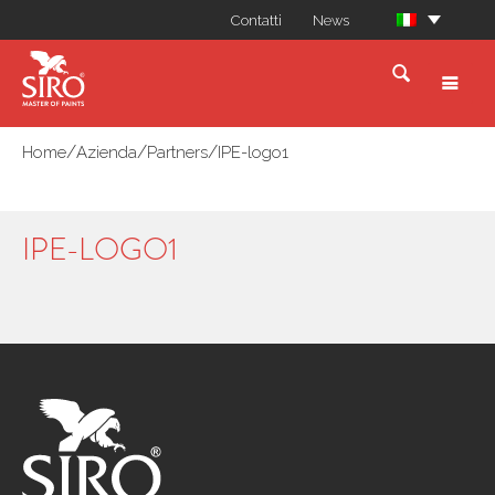
Contatti
News
/
/
/
Home
Azienda
Partners
IPE-logo1
IPE-LOGO1