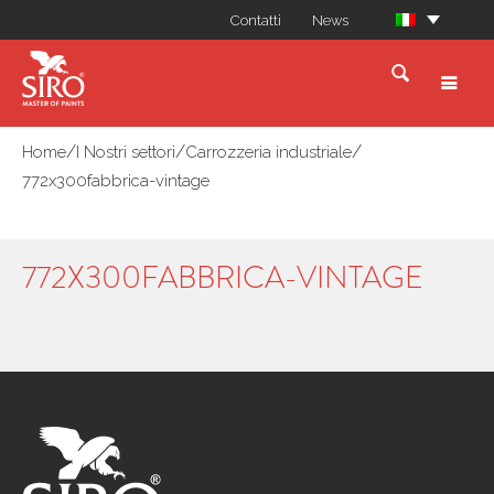
Contatti
News
/
/
/
Home
I Nostri settori
Carrozzeria industriale
772x300fabbrica-vintage
772X300FABBRICA-VINTAGE