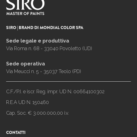
SIRO | BRAND DI MONDIAL COLOR SPA
Sede legale e produttiva
Via Roma n. 68 - 33040 Povoletto (UD)
Sede operativa
Via Meucci n. 5 - 35037 Teolo (PD)
C.F./P.I. e iscr. Reg. impr. UD N. 00664100302
R.E.A UD N. 150460
Cap. Soc. € 3.000.000,00 i.v.
CONTATTI