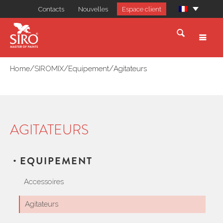
Contacts
Nouvelles
Espace client
/
/
/
Home
SIROMIX
Equipement
Agitateurs
AGITATEURS
EQUIPEMENT
Accessoires
Agitateurs