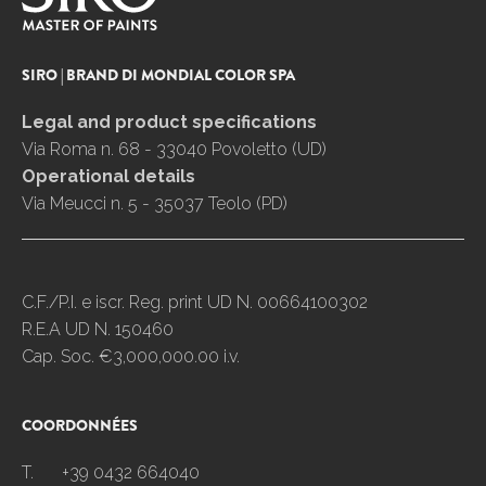
SIRO | BRAND DI MONDIAL COLOR SPA
Legal and product specifications
Via Roma n. 68 - 33040 Povoletto (UD)
Operational details
Via Meucci n. 5 - 35037 Teolo (PD)
C.F./P.I. e iscr. Reg. print UD N. 00664100302
R.E.A UD N. 150460
Cap. Soc. €3,000,000.00 i.v.
COORDONNÉES
T.
+39 0432 664040