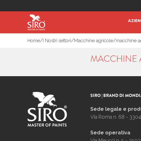
AZIE
/
/
/
Home
I Nostri settori
Macchine agricole
macchine a
MACCHINE 
SIRO | BRAND DI MONDI
Sede legale e prod
Via Roma n. 68 - 3304
Sede operativa
Via Meucci n. 5 - 3503