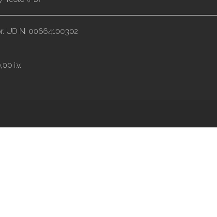
impr. UD N. 00664100302
00 i.v.