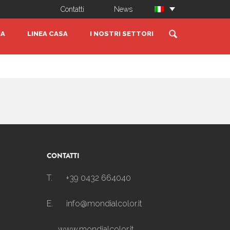
Contatti
News
IA
LINEA CASA
I NOSTRI SETTORI
CONTATTI
T.
+39 0432 664040
E.
info@mondialcolor.it
www.mondialcolor.it