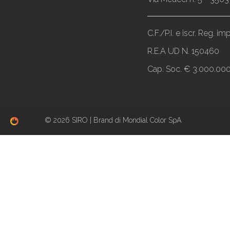
C.F./P.I. e iscr. Reg. 
R.E.A UD N. 150460
Cap. Soc. € 3.000.000,
© 2026 SIRO | Brand di Mondial Color SpA