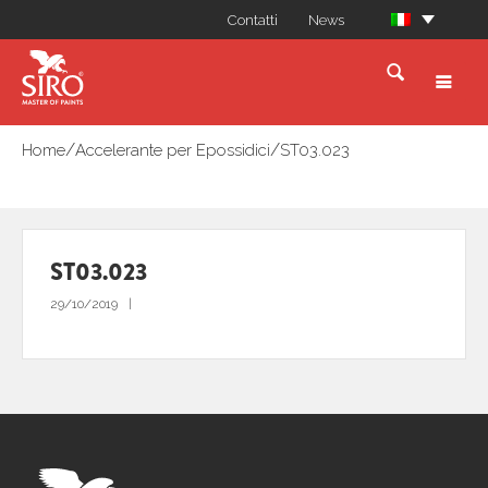
Contatti
News
/
/
Home
Accelerante per Epossidici
ST03.023
ST03.023
29/10/2019