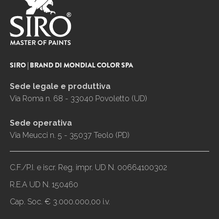
SIRO | BRAND DI MONDIAL COLOR SPA
Sede legale e produttiva
Via Roma n. 68 - 33040 Povoletto (UD)
Sede operativa
Via Meucci n. 5 - 35037 Teolo (PD)
C.F./P.I. e iscr. Reg. impr. UD N. 00664100302
R.E.A UD N. 150460
Cap. Soc. € 3.000.000,00 i.v.