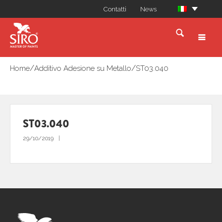
Contatti
News
/
/
Home
Additivo Adesione su Metallo
ST03.040
ST03.040
29/10/2019