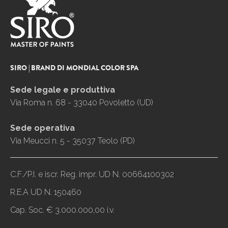
SIRO | BRAND DI MONDIAL COLOR SPA
Sede legale e produttiva
Via Roma n. 68 - 33040 Povoletto (UD)
Sede operativa
Via Meucci n. 5 - 35037 Teolo (PD)
C.F./P.I. e iscr. Reg. impr. UD N. 00664100302
R.E.A UD N. 150460
Cap. Soc. € 3.000.000,00 i.v.