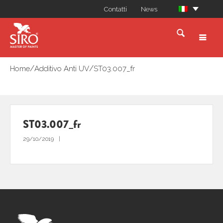
Contatti
News
/
/
Home
Additivo Anti UV
ST03.007_fr
ST03.007_fr
29/10/2019