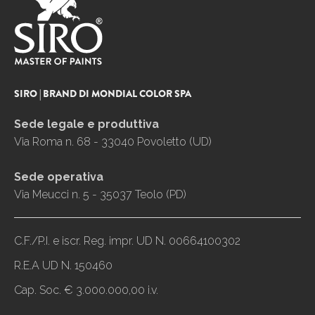
SIRO | BRAND DI MONDIAL COLOR SPA
Sede legale e produttiva
Via Roma n. 68 - 33040 Povoletto (UD)
Sede operativa
Via Meucci n. 5 - 35037 Teolo (PD)
C.F./P.I. e iscr. Reg. impr. UD N. 00664100302
R.E.A UD N. 150460
Cap. Soc. € 3.000.000,00 i.v.