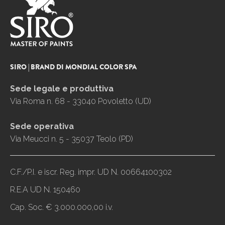
SIRO | BRAND DI MONDIAL COLOR SPA
Sede legale e produttiva
Via Roma n. 68 - 33040 Povoletto (UD)
Sede operativa
Via Meucci n. 5 - 35037 Teolo (PD)
C.F./P.I. e iscr. Reg. impr. UD N. 00664100302
R.E.A UD N. 150460
Cap. Soc. € 3.000.000,00 i.v.