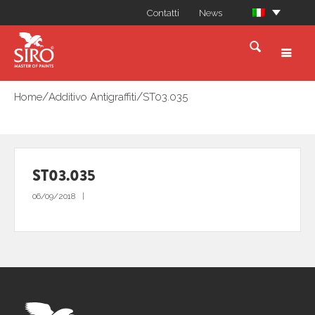
Contatti
News
/
/
Home
Additivo Antigraffiti
ST03.035
ST03.035
06/09/2018