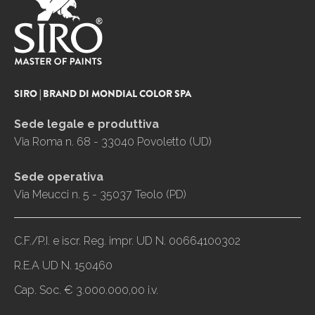
SIRO | BRAND DI MONDIAL COLOR SPA
Sede legale e produttiva
Via Roma n. 68 - 33040 Povoletto (UD)
Sede operativa
Via Meucci n. 5 - 35037 Teolo (PD)
C.F./P.I. e iscr. Reg. impr. UD N. 00664100302
R.E.A UD N. 150460
Cap. Soc. € 3.000.000,00 i.v.