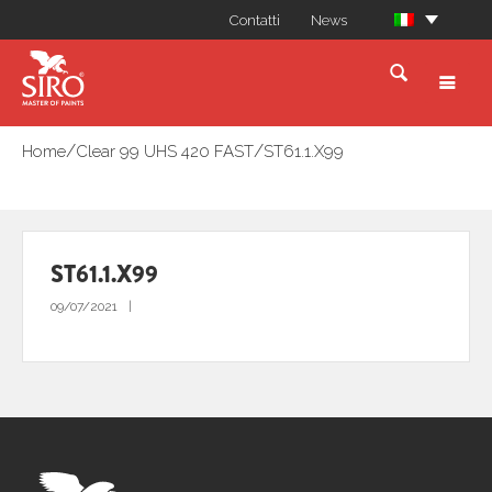
Contatti
News
/
/
Home
Clear 99 UHS 420 FAST
ST61.1.X99
ST61.1.X99
09/07/2021