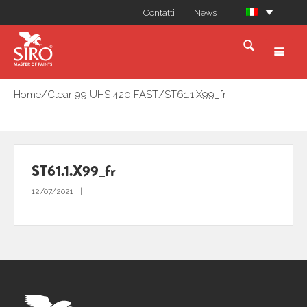
Contatti
News
/
/
Home
Clear 99 UHS 420 FAST
ST61.1.X99_fr
ST61.1.X99_fr
12/07/2021