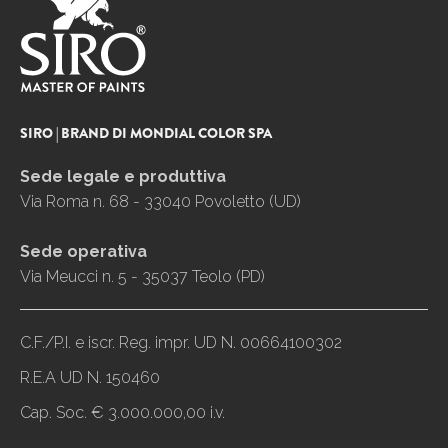
SIRO | BRAND DI MONDIAL COLOR SPA
Sede legale e produttiva
Via Roma n. 68 - 33040 Povoletto (UD)
Sede operativa
Via Meucci n. 5 - 35037 Teolo (PD)
C.F./P.I. e iscr. Reg. impr. UD N. 00664100302
R.E.A UD N. 150460
Cap. Soc. € 3.000.000,00 i.v.