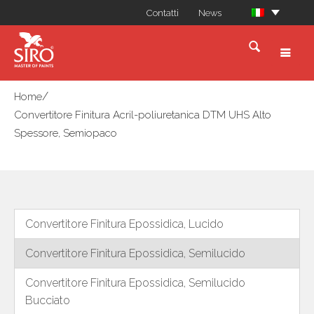
Contatti
News
/
Home
Convertitore Finitura Acril-poliuretanica DTM UHS Alto
Spessore, Semiopaco
Convertitore Finitura Epossidica, Lucido
Convertitore Finitura Epossidica, Semilucido
Convertitore Finitura Epossidica, Semilucido
Bucciato