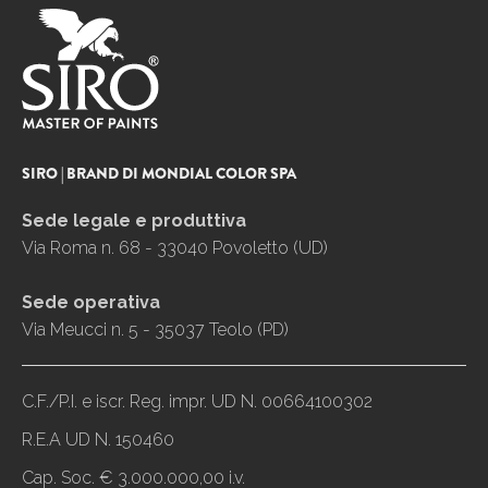
SIRO | BRAND DI MONDIAL COLOR SPA
Sede legale e produttiva
Via Roma n. 68 - 33040 Povoletto (UD)
Sede operativa
Via Meucci n. 5 - 35037 Teolo (PD)
C.F./P.I. e iscr. Reg. impr. UD N. 00664100302
R.E.A UD N. 150460
Cap. Soc. € 3.000.000,00 i.v.