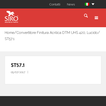
Contatti
News
/
/
Home
Convertitore Finitura Acrilica DTM UHS 420, Lucido
ST57.1
ST57.1
05/07/2017