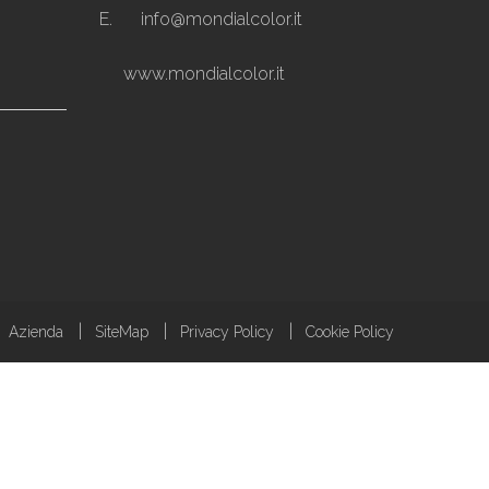
E.
info@mondialcolor.it
www.mondialcolor.it
Azienda
SiteMap
Privacy Policy
Cookie Policy