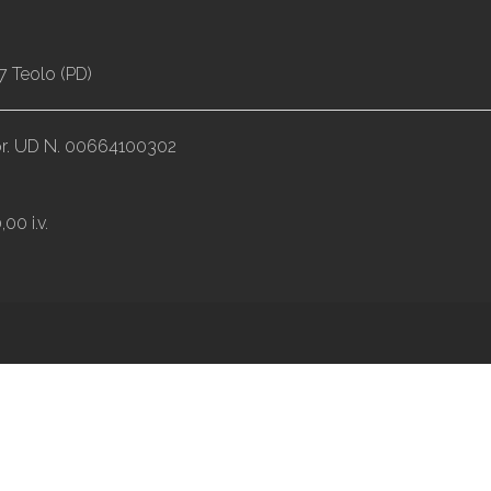
7 Teolo (PD)
impr. UD N. 00664100302
00 i.v.