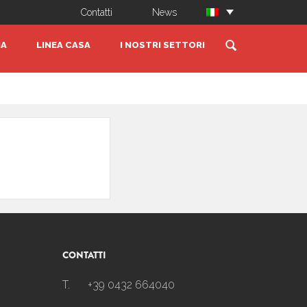
Contatti
News
IA
LINEA CASA
I NOSTRI SETTORI
CONTATTI
T.
+39 0432 664040