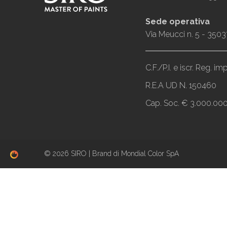
Sede operativa
Via Meucci n. 5 - 3503
C.F./P.I. e iscr. Reg. 
R.E.A UD N. 150460
Cap. Soc. € 3.000.000,
© 2026 SIRO | Brand di Mondial Color SpA