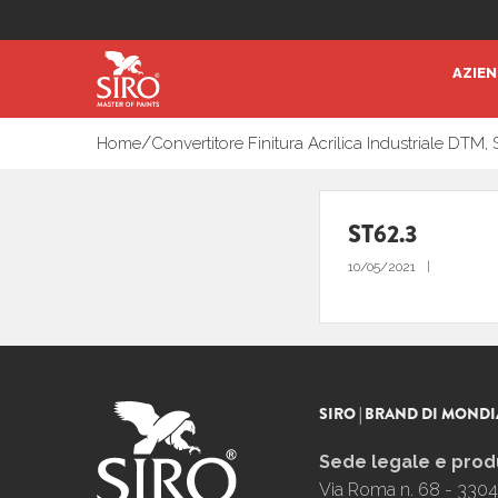
AZIE
/
Home
Convertitore Finitura Acrilica Industriale DTM
ST62.3
10/05/2021
SIRO | BRAND DI MONDI
Sede legale e prod
Via Roma n. 68 - 3304