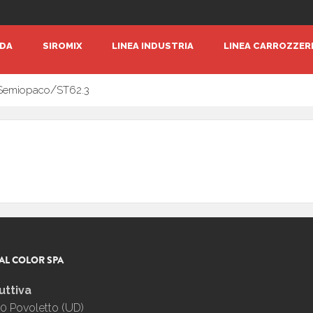
NDA
SIROMIX
LINEA INDUSTRIA
LINEA CARROZZER
/
, Semiopaco
ST62.3
AL COLOR SPA
uttiva
0 Povoletto (UD)