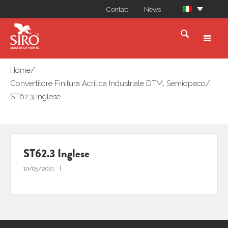
Contatti
News
/
Home
/
Convertitore Finitura Acrilica Industriale DTM, Semiopaco
ST62.3 Inglese
ST62.3 Inglese
10/05/2021