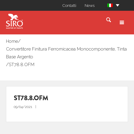
Contatti
News
/
Home
Convertitore Finitura Ferromicacea Monocomponente, Tinta
Base Argento
/
ST78.8.OFM
ST78.8.OFM
09/04/2021