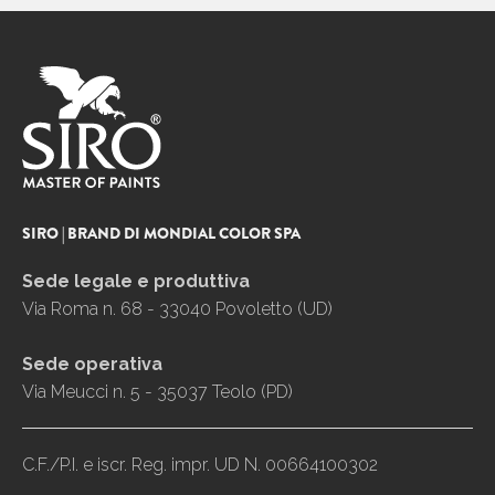
SIRO | BRAND DI MONDIAL COLOR SPA
Sede legale e produttiva
Via Roma n. 68 - 33040 Povoletto (UD)
Sede operativa
Via Meucci n. 5 - 35037 Teolo (PD)
C.F./P.I. e iscr. Reg. impr. UD N. 00664100302