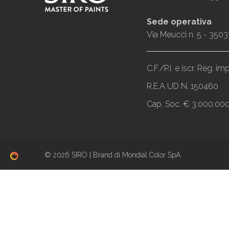
Sede operativa
Via Meucci n. 5 - 3503
C.F./P.I. e iscr. Reg. 
R.E.A UD N. 150460
Cap. Soc. € 3.000.000,
© 2026 SIRO | Brand di Mondial Color SpA