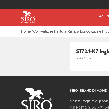
AZIE
/
Home
Convertitore Finitura Rapida Essiccazione Indu
ST72.1-K7 Ingl
10/05/2021
SIRO | BRAND DI MONDI
Sede legale e prod
Via Roma n. 68 - 3304