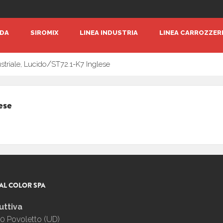
NDA
SIROMIX
LINEA INDUSTRIA
LINEA CARROZZER
/
striale, Lucido
ST72.1-K7 Inglese
ese
AL COLOR SPA
uttiva
0 Povoletto (UD)