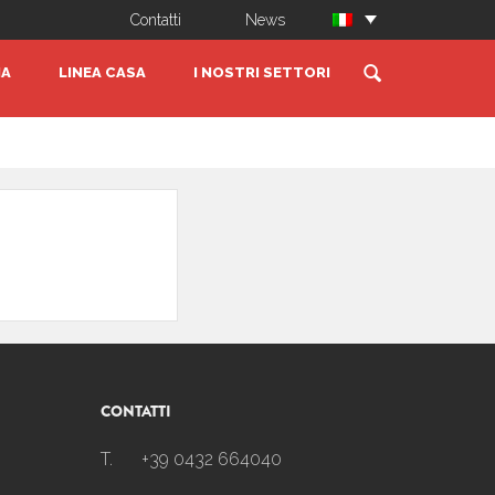
Contatti
News
IA
LINEA CASA
I NOSTRI SETTORI
CONTATTI
T.
+39 0432 664040