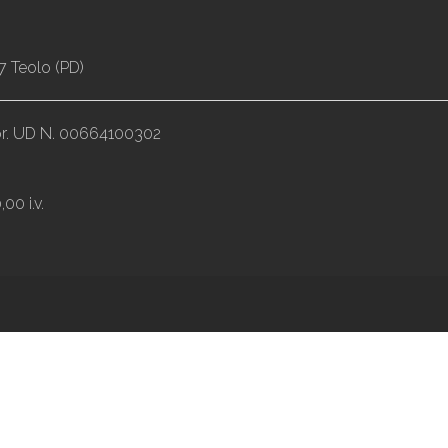
7 Teolo (PD)
impr. UD N. 00664100302
00 i.v.