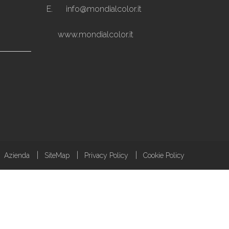
E.
info@mondialcolor.it
www.mondialcolor.it
Azienda
SiteMap
Privacy Policy
Cookie Policy