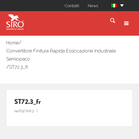
Contatti
News
/
Home
Convertitore Finitura Rapida Essiccazione Industriale,
Semiopaco
/
ST72.3_fr
ST72.3_fr
14/03/2023