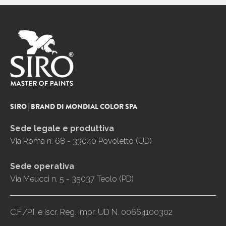
SIRO | BRAND DI MONDIAL COLOR SPA
Sede legale e produttiva
Via Roma n. 68 - 33040 Povoletto (UD)
Sede operativa
Via Meucci n. 5 - 35037 Teolo (PD)
C.F./P.I. e iscr. Reg. impr. UD N. 00664100302