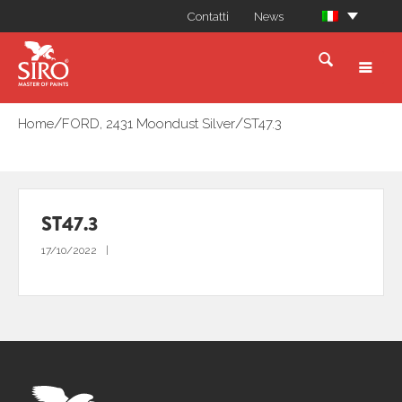
Contatti
News
/
/
Home
FORD, 2431 Moondust Silver
ST47.3
ST47.3
17/10/2022