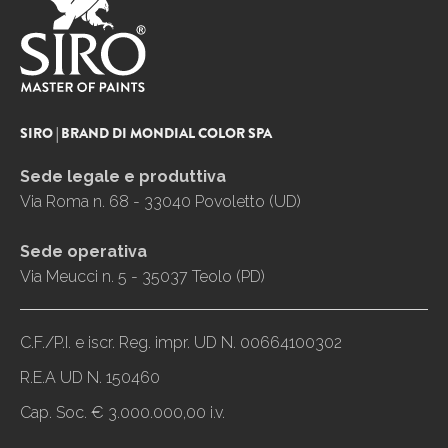
SIRO | BRAND DI MONDIAL COLOR SPA
Sede legale e produttiva
Via Roma n. 68 - 33040 Povoletto (UD)
Sede operativa
Via Meucci n. 5 - 35037 Teolo (PD)
C.F./P.I. e iscr. Reg. impr. UD N. 00664100302
R.E.A UD N. 150460
Cap. Soc. € 3.000.000,00 i.v.