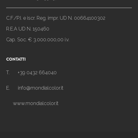
C.F./P.I. e iscr. Reg. impr. UD N. 00664100302
R.E.A UD N. 150460
Cap. Soc. € 3.000.000,00 i.v.
CONTATTI
T.
+39 0432 664040
E.
info@mondialcolor.it
www.mondialcolor.it