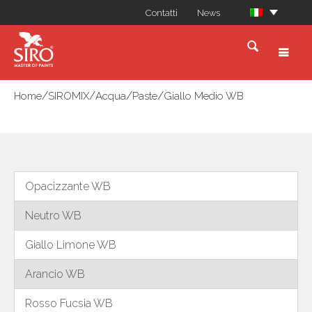
Contatti
News
/
/
/
/
Home
SIROMIX
Acqua
Paste
Giallo Medio WB
Opacizzante WB
Neutro WB
Giallo Limone WB
Arancio WB
Rosso Fucsia WB