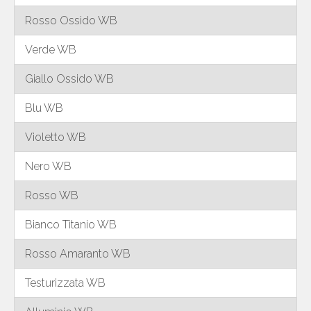
Rosso Ossido WB
Verde WB
Giallo Ossido WB
Blu WB
Violetto WB
Nero WB
Rosso WB
Bianco Titanio WB
Rosso Amaranto WB
Testurizzata WB