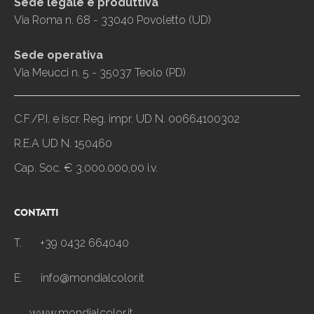
Sede legale e produttiva
Via Roma n. 68 - 33040 Povoletto (UD)
Sede operativa
Via Meucci n. 5 - 35037 Teolo (PD)
C.F./P.I. e iscr. Reg. impr. UD N. 00664100302
R.E.A UD N. 150460
Cap. Soc. € 3.000.000,00 i.v.
CONTATTI
T.
+39 0432 664040
E.
info@mondialcolor.it
www.mondialcolor.it