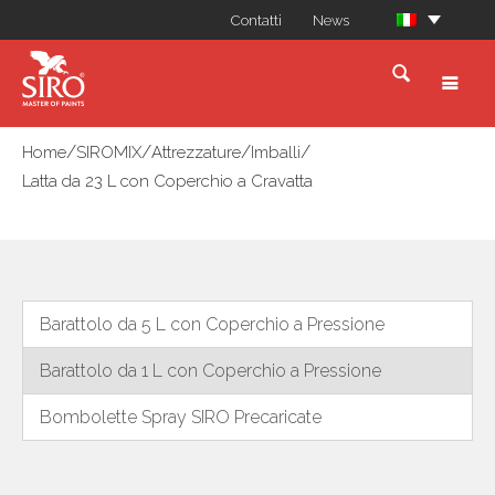
Contatti
News
/
/
/
/
Home
SIROMIX
Attrezzature
Imballi
Latta da 23 L con Coperchio a Cravatta
Barattolo da 5 L con Coperchio a Pressione
Barattolo da 1 L con Coperchio a Pressione
Bombolette Spray SIRO Precaricate