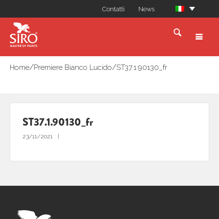
Contatti
News
/
/
Home
Premiere Bianco Lucido
ST37.1.90130_fr
ST37.1.90130_fr
23/11/2021