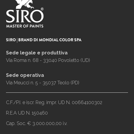
SIRO | BRAND DI MONDIAL COLOR SPA
Sede legale e produttiva
Via Roma n. 68 - 33040 Povoletto (UD)
Sede operativa
Via Meucci n. 5 - 35037 Teolo (PD)
C.F./P.I. e iscr. Reg. impr. UD N. 00664100302
R.E.A UD N. 150460
Cap. Soc. € 3.000.000,00 i.v.