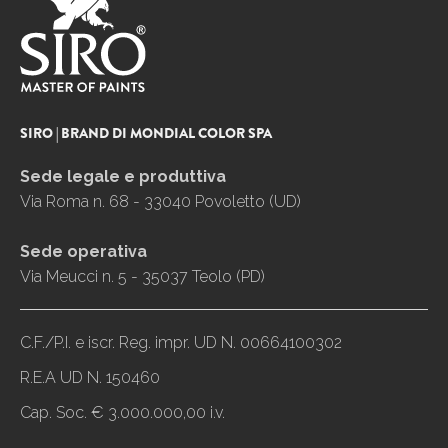
SIRO | BRAND DI MONDIAL COLOR SPA
Sede legale e produttiva
Via Roma n. 68 - 33040 Povoletto (UD)
Sede operativa
Via Meucci n. 5 - 35037 Teolo (PD)
C.F./P.I. e iscr. Reg. impr. UD N. 00664100302
R.E.A UD N. 150460
Cap. Soc. € 3.000.000,00 i.v.