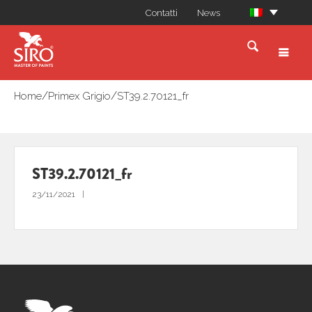
Contatti
News
/
/
Home
Primex Grigio
ST39.2.70121_fr
ST39.2.70121_fr
23/11/2021