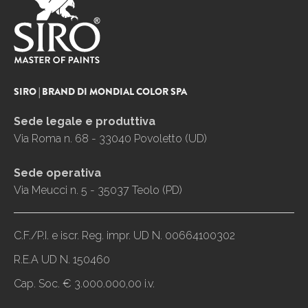
SIRO | BRAND DI MONDIAL COLOR SPA
Sede legale e produttiva
Via Roma n. 68 - 33040 Povoletto (UD)
Sede operativa
Via Meucci n. 5 - 35037 Teolo (PD)
C.F./P.I. e iscr. Reg. impr. UD N. 00664100302
R.E.A UD N. 150460
Cap. Soc. € 3.000.000,00 i.v.