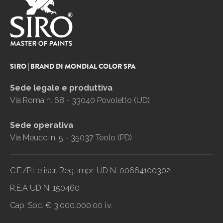
SIRO | BRAND DI MONDIAL COLOR SPA
Sede legale e produttiva
Via Roma n. 68 - 33040 Povoletto (UD)
Sede operativa
Via Meucci n. 5 - 35037 Teolo (PD)
C.F./P.I. e iscr. Reg. impr. UD N. 00664100302
R.E.A UD N. 150460
Cap. Soc. € 3.000.000,00 i.v.