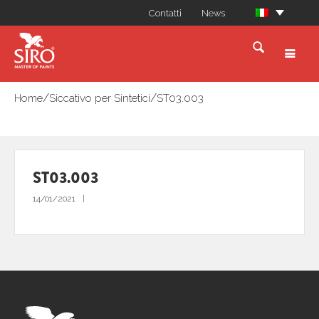
Contatti
News
/
/
Home
Siccativo per Sintetici
ST03.003
ST03.003
14/01/2021