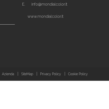
E.
info@mondialcolor.it
www.mondialcolor.it
Azienda
SiteMap
Privacy Policy
Cookie Policy