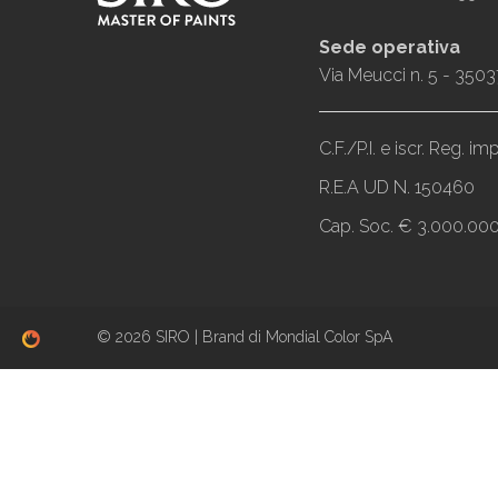
Sede operativa
Via Meucci n. 5 - 3503
C.F./P.I. e iscr. Reg. 
R.E.A UD N. 150460
Cap. Soc. € 3.000.000,
© 2026 SIRO | Brand di Mondial Color SpA