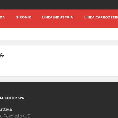
NDA
SIROMIX
LINEA INDUSTRIA
LINEA CARROZZER
fr
AL COLOR SPA
uttiva
0 Povoletto (UD)