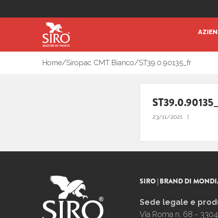
AZIE
/
/
Home
Siropac CMT Bianco
ST39.0.90135_fr
ST39.0.90135_
23/11/2021
SIRO | BRAND DI MONDI
Sede legale e prod
Via Roma n. 68 - 3304