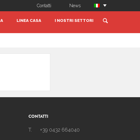
Contatti
News
IA
LINEA CASA
I NOSTRI SETTORI
CONTATTI
T.
+39 0432 664040