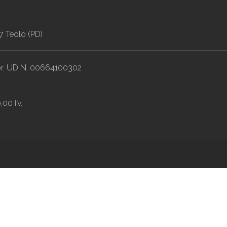
7 Teolo (PD)
impr. UD N. 00664100302
00 i.v.