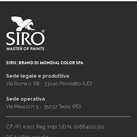
SIRO | BRAND DI MONDIAL COLOR SPA
Sede legale e produttiva
Via Roma n. 68 - 33040 Povoletto (UD)
Sede operativa
Via Meucci n. 5 - 35037 Teolo (PD)
C.F./P.I. e iscr. Reg. impr. UD N. 00664100302