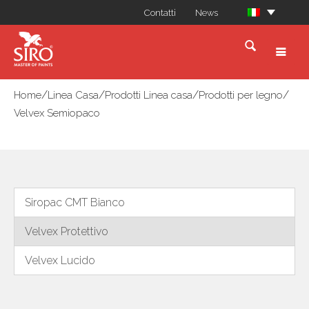
Contatti
News
/
/
/
/
Home
Linea Casa
Prodotti Linea casa
Prodotti per legno
Velvex Semiopaco
Siropac CMT Bianco
Velvex Protettivo
Velvex Lucido