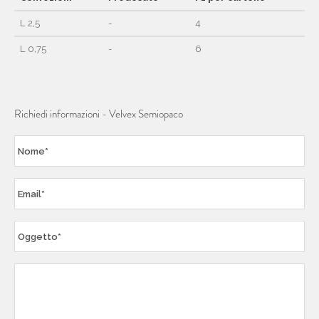
L 2,5
-
4
L 0,75
-
6
Richiedi informazioni - Velvex Semiopaco