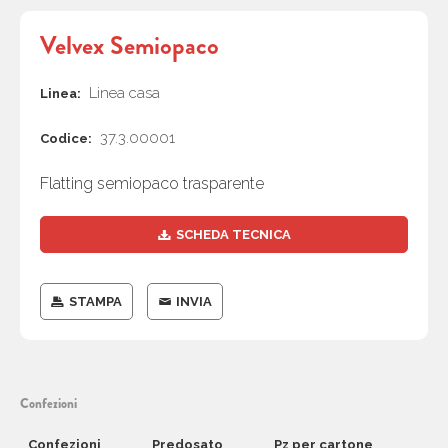
Velvex Semiopaco
Linea casa
Linea:
37.3.00001
Codice:
Flatting semiopaco trasparente
SCHEDA TECNICA
STAMPA
INVIA
Confezioni
Confezioni
Predosato
Pz per cartone