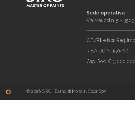
Sede operativa
Via Meucci n. 5 - 3503
C.F./P.I. e iscr. Reg. 
R.E.A UD N. 150460
Cap. Soc. € 3.000.000,
© 2026 SIRO | Brand di Mondial Color SpA