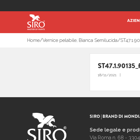
AZIE
/
/
Home
Vernice pelabile, Bianca Semilucida
ST47.1.90
ST47.1.90135_
18/11/2021
SIRO | BRAND DI MONDI
Sede legale e prod
Via Roma n. 68 - 3304