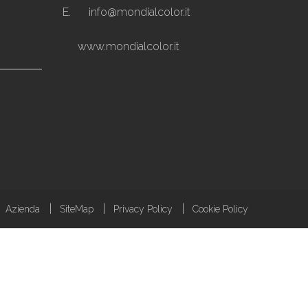
E.
info@mondialcolor.it
www.mondialcolor.it
Azienda
SiteMap
Privacy Policy
Cookie Policy