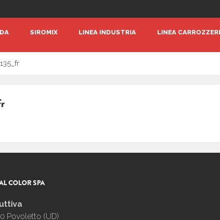
NDA
SIROMIX
LINEA INDUSTRIA
LINEA CARROZZER
135_fr
fr
AL COLOR SPA
uttiva
0 Povoletto (UD)