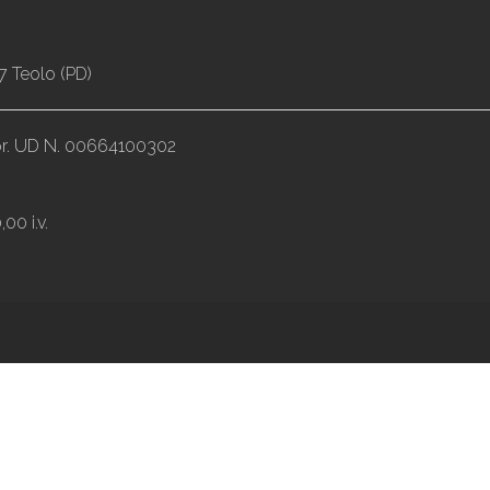
7 Teolo (PD)
impr. UD N. 00664100302
00 i.v.