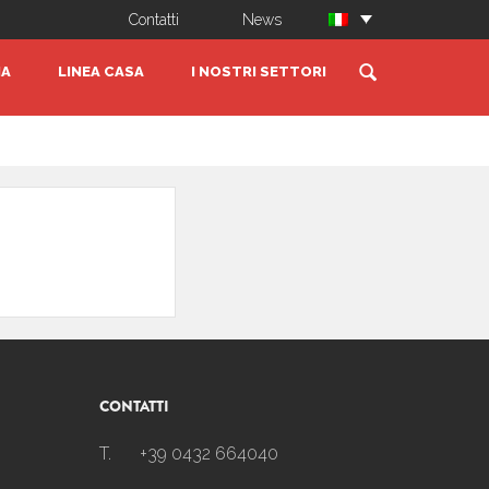
Contatti
News
IA
LINEA CASA
I NOSTRI SETTORI
CONTATTI
T.
+39 0432 664040