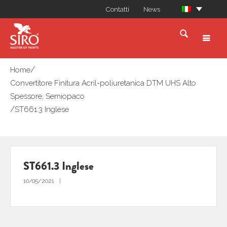
Contatti
News
/
Home
Convertitore Finitura Acril-poliuretanica DTM UHS Alto
Spessore, Semiopaco
/
ST661.3 Inglese
ST661.3 Inglese
10/05/2021