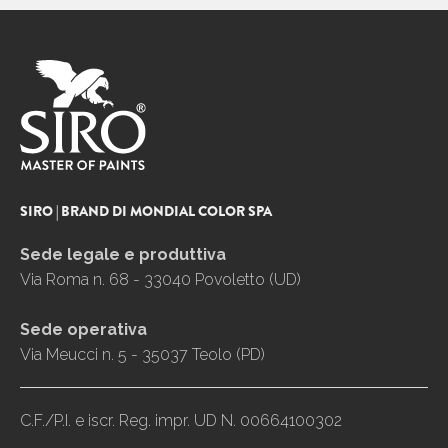
SIRO | BRAND DI MONDIAL COLOR SPA
Sede legale e produttiva
Via Roma n. 68 - 33040 Povoletto (UD)
Sede operativa
Via Meucci n. 5 - 35037 Teolo (PD)
C.F./P.I. e iscr. Reg. impr. UD N. 00664100302